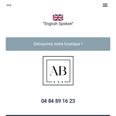
Panneau de gestion des cookies
more_horiz
menu
"English Spoken"
Découvrez notre boutique !
04 84 89 16 23