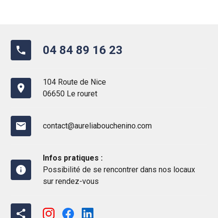
04 84 89 16 23
phone
104 Route de Nice
place
06650 Le rouret
mail
contact@aureliabouchenino.com
Infos pratiques :
info
Possibilité de se rencontrer dans nos locaux
sur rendez-vous
share